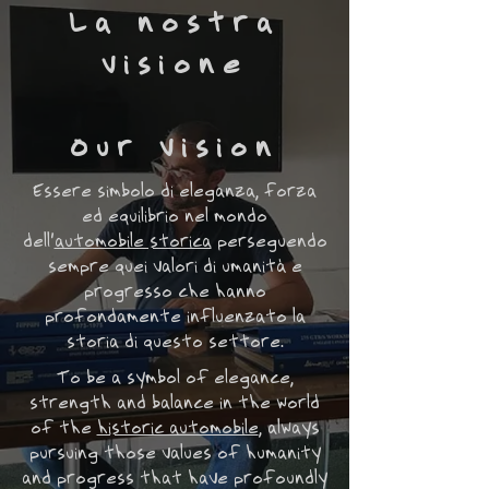
La nostra
visione
Our vision
Essere simbolo di eleganza, forza
ed equilibrio nel mondo
dell'
automobile storica
perseguendo
sempre quei valori di umanità e
progresso che hanno
profondamente influenzato la
storia di questo settore.
To be a symbol of elegance,
strength and balance in the world
of the
historic automobile
, always
pursuing those values of humanity
and progress that have profoundly