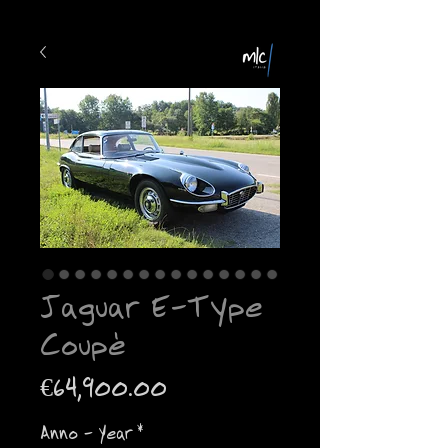
Jaguar E-Type
Coupè
Price
€64,900.00
Anno - Year
*